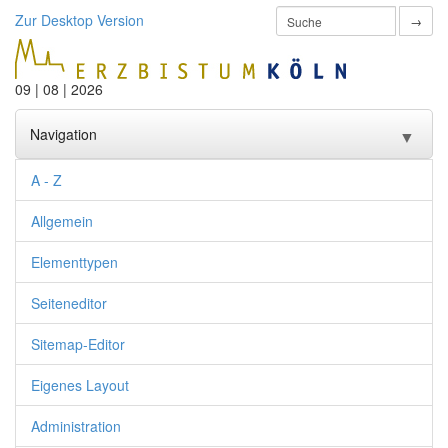
Zur Desktop Version
→
09 | 08 | 2026
Navigation
▼
A - Z
Start
Allgemein
Einführung
▼
Elementtypen
Anleitungen
▼
Seiteneditor
FAQs
▼
Sitemap-Editor
Schulungen
Eigenes Layout
Support
▼
Administration